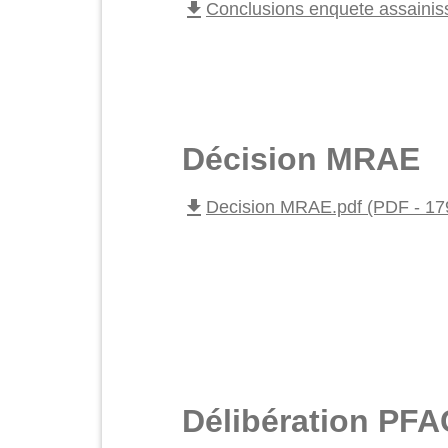
file_download
Conclusions enquete assainis
Décision MRAE
file_download
Decision MRAE.pdf (PDF - 17
Délibération PFA