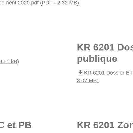
sement 2020.pdf (PDF - 2.32 MB)
KR 6201 Dos
publique
9.51 kB)
file_download
KR 6201 Dossier En
3.07 MB)
C et PB
KR 6201 Zo