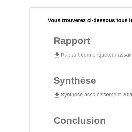
Vous trouverez ci-dessous tous l
Rapport
file_download
Rapport com enqueteur assai
Synthèse
file_download
Synthese assainissement 202
Conclusion