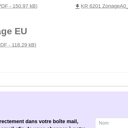
file_download
PDF - 150.97 kB)
KR 6201 ZonageA0_V
age EU
PDF - 118.29 kB)
ectement dans votre boîte mail,