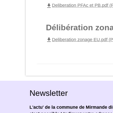
file_download
Deliberation PFAc et PB.pdf (
Délibération zon
file_download
Deliberation zonage EU.pdf (
Newsletter
L'actu' de la commune de Mirmande dir