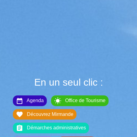
En un seul clic :
date_range
wb_sunny
Agenda
Office de Tourisme
favorite
Découvrez Mirmande
assignment
Démarches administratives