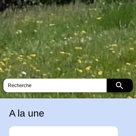
search
A la une