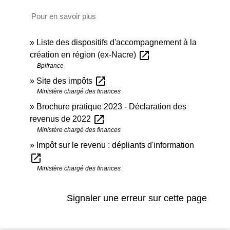
Pour en savoir plus
Liste des dispositifs d'accompagnement à la
open_in_new
création en région (ex-Nacre)
Bpifrance
open_in_new
Site des impôts
Ministère chargé des finances
Brochure pratique 2023 - Déclaration des
open_in_new
revenus de 2022
Ministère chargé des finances
Impôt sur le revenu : dépliants d'information
open_in_new
Ministère chargé des finances
Signaler une erreur sur cette page