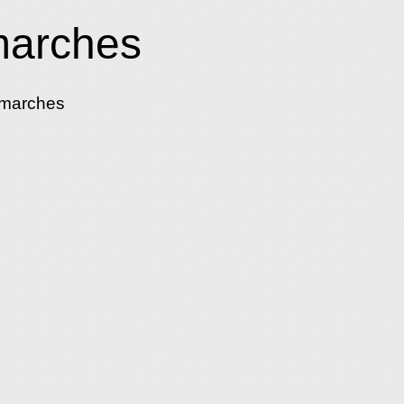
marches
émarches