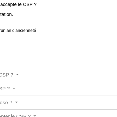
il accepte le CSP ?
tation.
'un an d'ancienneté
e CSP ?
CSP ?
posé ?
cepter le CSP ?