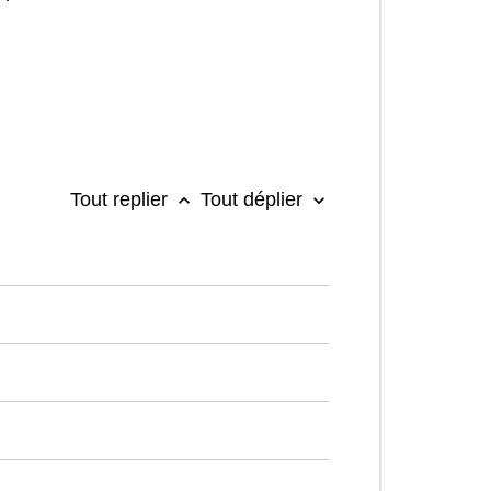
Tout replier
Tout déplier
keyboard_arrow_up
keyboard_arrow_down