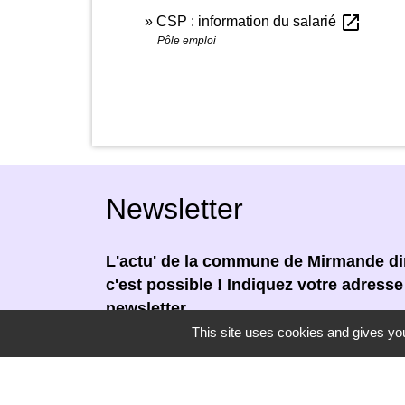
open_in_new
CSP : information du salarié
Pôle emploi
Newsletter
L'actu' de la commune de Mirmande dir
c'est possible ! Indiquez votre adress
newsletter.
This site uses cookies and gives you
En renseignant votre adresse email, vous
newsletter par courrier électronique. Vou
moment en cliquant dans un lien de désin