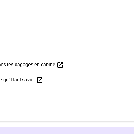
open_in_new
 dans les bagages en cabine
open_in_new
 qu'il faut savoir