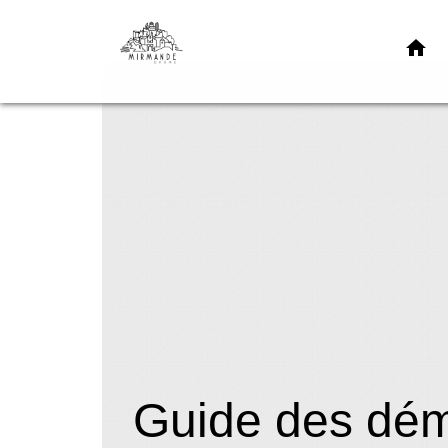
home
Guide des dé