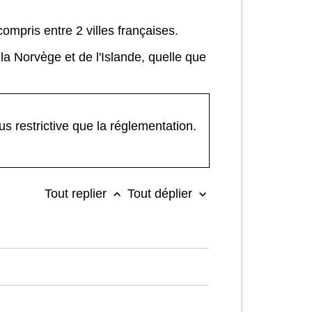
compris entre 2 villes françaises.
 la Norvège et de l'Islande, quelle que
s restrictive que la réglementation.
Tout replier
Tout déplier
keyboard_arrow_up
keyboard_arrow_down