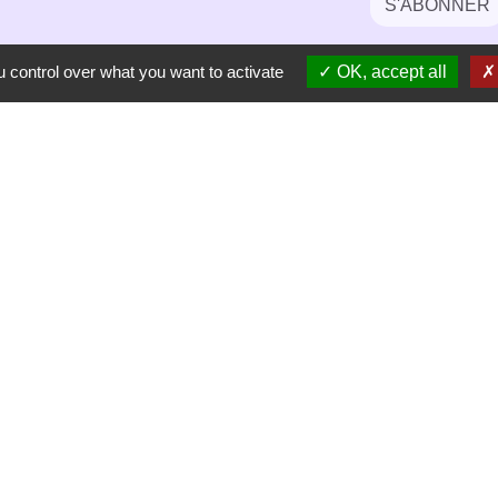
S'ABONNER
 control over what you want to activate
OK, accept all
-
-
-
Accessibilité
Plan du site
Gestion des cookies