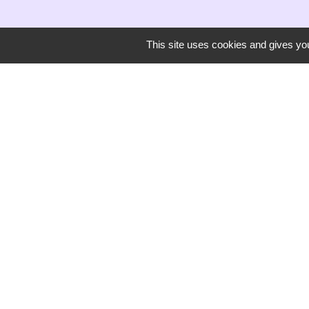
This site uses cookies and gives you
Secrétariat de mairie
Mairie de Mirmande
13 rue du Boulanger
26270 Mirmande - FRANCE
+33 4 75 63 03 90
-
Mentions légales
Politique de confidentialité