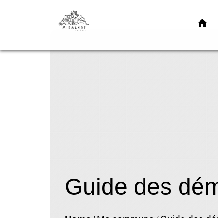
home
Guide des dé