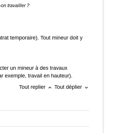
on travailler ?
ntrat temporaire). Tout mineur doit y
ecter un mineur à des travaux
r exemple, travail en hauteur).
Tout replier
Tout déplier
keyboard_arrow_up
keyboard_arrow_down