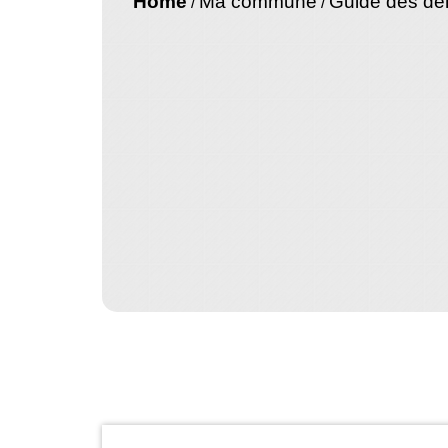
Home
Ma commune
Guide des d
/
/