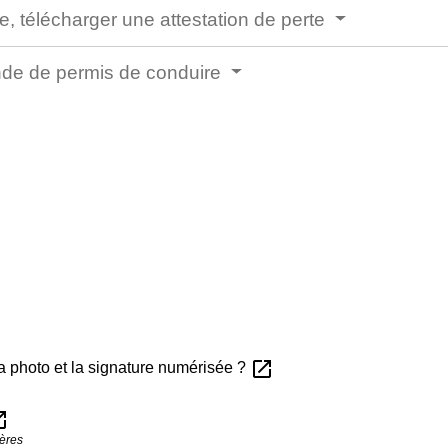
, télécharger une attestation de perte
nde de permis de conduire
open_in_new
la photo et la signature numérisée ?
n_new
gères