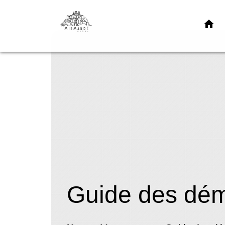
home
Guide des dé