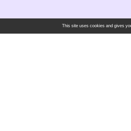
This site uses cookies and gives you
Secrétariat de mairie
Mairie de Mirmande
13 rue du Boulanger
26270 Mirmande - FRANCE
+33 4 75 63 03 90