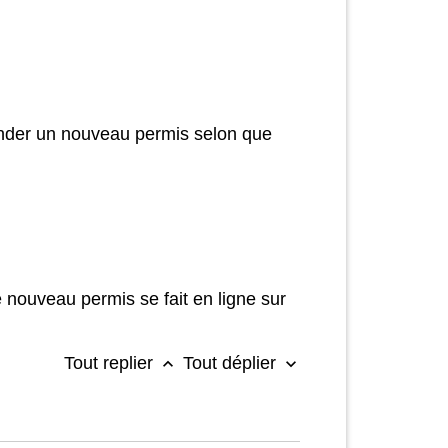
der un nouveau permis selon que
 nouveau permis se fait en ligne sur
Tout replier
Tout déplier
keyboard_arrow_up
keyboard_arrow_down