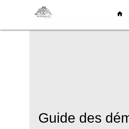
home
Guide des dé