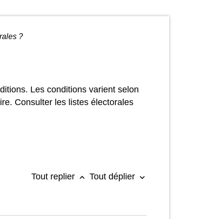
rales ?
nditions. Les conditions varient selon
ire. Consulter les listes électorales
Tout replier
Tout déplier
keyboard_arrow_up
keyboard_arrow_down