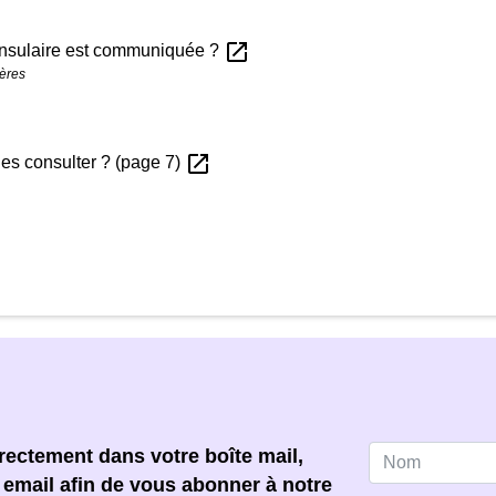
open_in_new
 consulaire est communiquée ?
gères
open_in_new
les consulter ? (page 7)
ectement dans votre boîte mail,
e email afin de vous abonner à notre