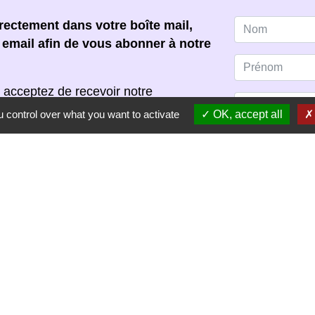
ectement dans votre boîte mail,
e email afin de vous abonner à notre
 acceptez de recevoir notre
s pouvez vous désinscrire à tout
 control over what you want to activate
OK, accept all
scription dans chaque newsletter
S'ABONNER