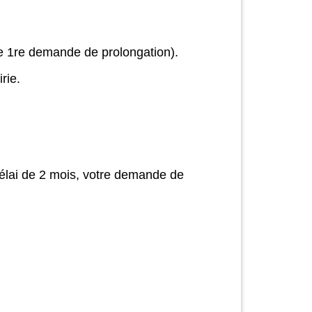
e 1
re
demande de prolongation).
rie.
délai de 2 mois, votre demande de