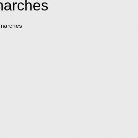
marches
émarches