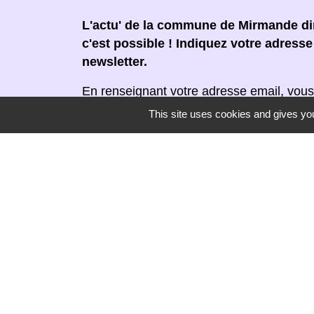
L'actu' de la commune de Mirmande dir
c'est possible ! Indiquez votre adress
newsletter.
En renseignant votre adresse email, vous
newsletter par courrier électronique. Vou
This site uses cookies and gives you
moment en cliquant dans un lien de désin
réceptionnée.