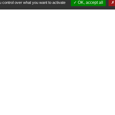
 control over what you want to activate
OK, accept all
-
-
-
Accessibilité
Plan du site
Gestion des cookies
Site créé en partenariat avec Réseau des Communes