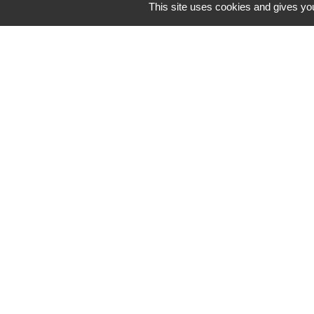
This site uses cookies and gives you
Secrétariat de mairie
Mairie de Mirmande
13 rue du Boulanger
26270 Mirmande - FRANCE
+33 4 75 63 03 90
-
Mentions légales
Politique de confidentialité