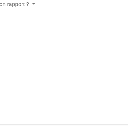
son rapport ?
ew