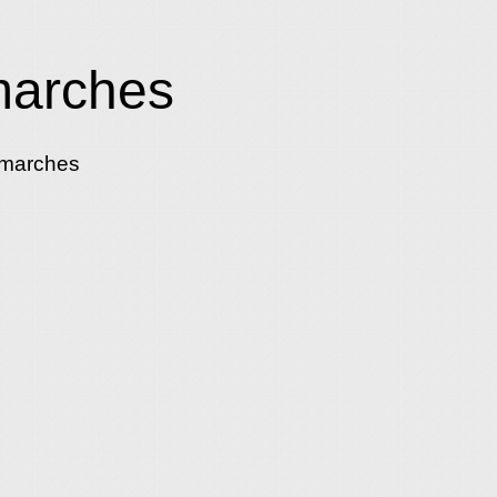
marches
émarches