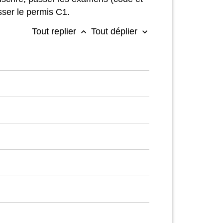
sser le permis C1.
Tout replier
Tout déplier
keyboard_arrow_up
keyboard_arrow_down