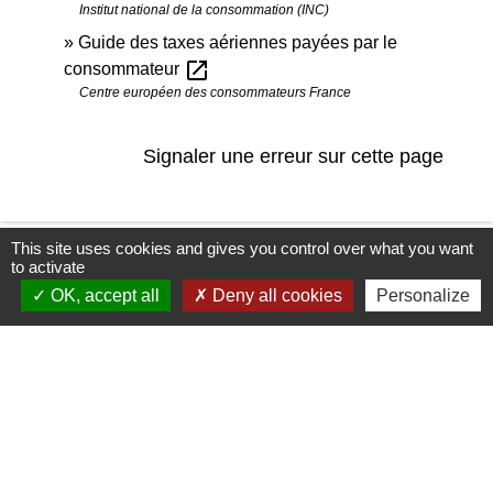
Institut national de la consommation (INC)
Guide des taxes aériennes payées par le
open_in_new
consommateur
Centre européen des consommateurs France
Signaler une erreur sur cette page
This site uses cookies and gives you control over what you want
to activate
Newsletter
OK, accept all
Deny all cookies
Personalize
L'actu' de la commune de Mirmande
directement dans votre boîte mail, c'est
possible ! Indiquez votre adresse email afin
de vous abonner à notre newsletter.
En renseignant votre adresse email, vous