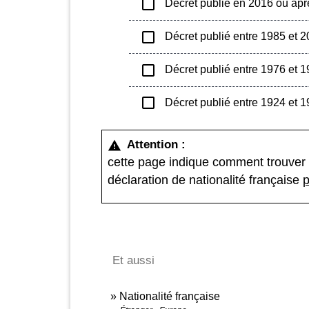
check_box_outline_blank
Décret publié en 2016 ou apr
check_box_outline_blank
Décret publié entre 1985 et 
check_box_outline_blank
Décret publié entre 1976 et 
check_box_outline_blank
Décret publié entre 1924 et 
Attention :
warning
cette page indique comment trouver
déclaration de nationalité française
p
Et aussi
Nationalité française