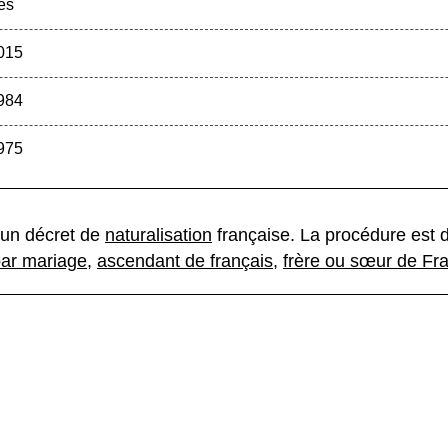
ès
2015
1984
1975
 un décret de
naturalisation
française. La procédure est di
ar mariage
,
ascendant de français
,
frère ou sœur de Fra