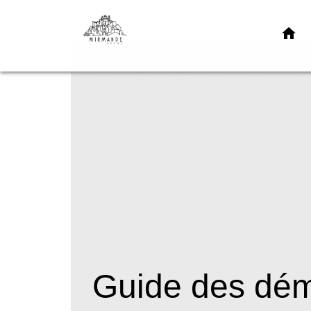
home
Guide des dé