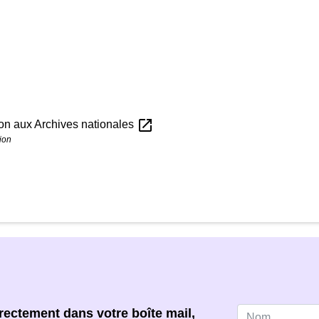
open_in_new
ion aux Archives nationales
ion
ectement dans votre boîte mail,