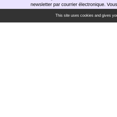
newsletter par courrier électronique. Vou
moment en cliquant dans un lien de désin
This site uses cookies and gives you
réceptionnée.
Secrétariat de mairie