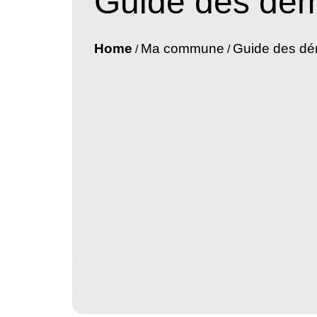
Guide des dé
Home
Ma commune
Guide des d
/
/