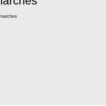
marches
émarches