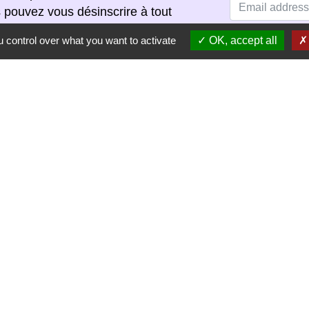
s pouvez vous désinscrire à tout
scription dans chaque newsletter
 control over what you want to activate
OK, accept all
S'ABONNER