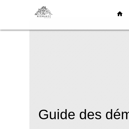
home
Guide des dé