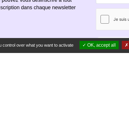
scription dans chaque newsletter
S'ABONNER
 control over what you want to activate
OK, accept all