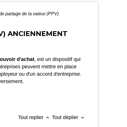
de partage de la valeur (PPV)
PV) ANCIENNEMENT
ouvoir d'achat
, est un dispositif qui
entreprises peuvent mettre en place
ployeur ou d'un accord d'entreprise.
 versement.
Tout replier
Tout déplier
keyboard_arrow_up
keyboard_arrow_down