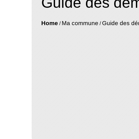
Guide des dé
Home
Ma commune
Guide des d
/
/