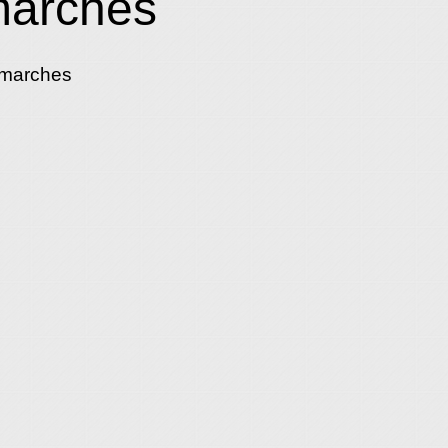
marches
émarches