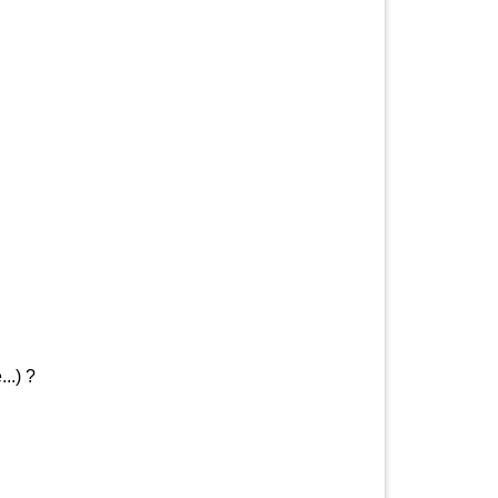
..) ?