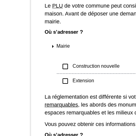
Le
PLU
de votre commune peut consid
maison. Avant de déposer une demande
mairie.
Où s’adresser ?
arrow_right
Mairie
check_box_outline_blank
Construction nouvelle
check_box_outline_blank
Extension
La réglementation est différente si vo
remarquables
, les abords des monume
espaces remarquables et les milieux du
Vous pouvez obtenir ces informations 
Où s’adresser ?