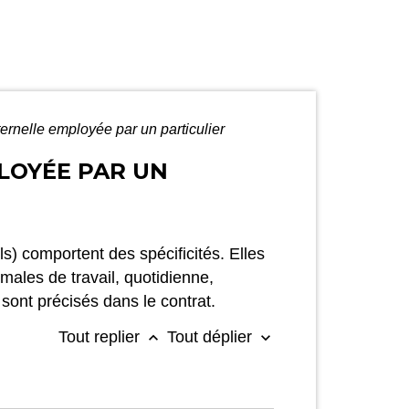
ernelle employée par un particulier
LOYÉE PAR UN
s) comportent des spécificités. Elles
ales de travail, quotidienne,
sont précisés dans le contrat.
Tout replier
Tout déplier
keyboard_arrow_up
keyboard_arrow_down