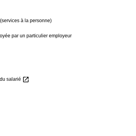
 (services à la personne)
loyée par un particulier employeur
open_in_new
 du salarié