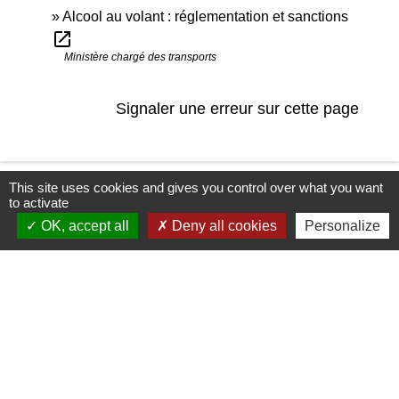
Alcool au volant : réglementation et sanctions
open_in_new
Ministère chargé des transports
Signaler une erreur sur cette page
This site uses cookies and gives you control over what you want
to activate
Newsletter
OK, accept all
Deny all cookies
Personalize
L'actu' de la commune de Mirmande
directement dans votre boîte mail, c'est
possible ! Indiquez votre adresse email afin
de vous abonner à notre newsletter.
En renseignant votre adresse email, vous