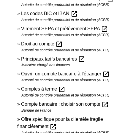
Autorité de contrôle prudentiel et de résolution (ACPR)
open_in_new
Les codes BIC et IBAN
Autorité de contrôle prudentiel et de résolution (ACPR)
open_in_new
Virement SEPA et prélèvement SEPA
Autorité de contrôle prudentiel et de résolution (ACPR)
open_in_new
Droit au compte
Autorité de contrôle prudentiel et de résolution (ACPR)
open_in_new
Principaux tarifs bancaires
Ministère chargé des finances
open_in_new
Ouvrir un compte bancaire à l'étranger
Autorité de contrôle prudentiel et de résolution (ACPR)
open_in_new
Comptes à terme
Autorité de contrôle prudentiel et de résolution (ACPR)
open_in_new
Compte bancaire : choisir son compte
Banque de France
Offre spécifique pour la clientèle fragile
open_in_new
financièrement
Autorité de contrôle prudentiel et de résolution (ACPR)