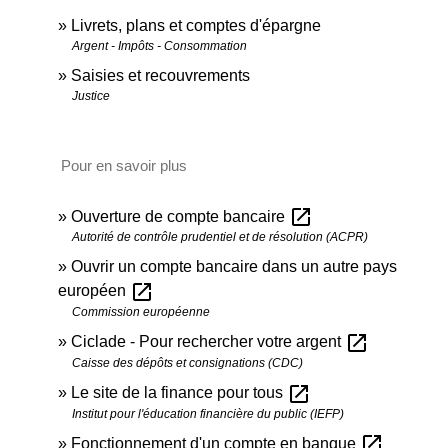
Livrets, plans et comptes d'épargne
Argent - Impôts - Consommation
Saisies et recouvrements
Justice
Pour en savoir plus
open_in_new
Ouverture de compte bancaire
Autorité de contrôle prudentiel et de résolution (ACPR)
Ouvrir un compte bancaire dans un autre pays
open_in_new
européen
Commission européenne
open_in_new
Ciclade - Pour rechercher votre argent
Caisse des dépôts et consignations (CDC)
open_in_new
Le site de la finance pour tous
Institut pour l'éducation financière du public (IEFP)
open_in_new
Fonctionnement d'un compte en banque