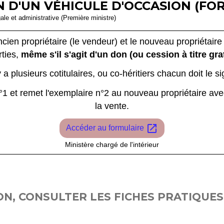
N D'UN VÉHICULE D'OCCASION (FOR
gale et administrative (Première ministre)
ancien propriétaire (le vendeur) et le nouveau propriétaire 
ties,
même s'il s'agit d'un don (ou cession à titre grat
 y a plusieurs cotitulaires, ou co-héritiers chacun doit le si
°1 et remet l'exemplaire n°2 au nouveau propriétaire ave
la vente.
open_in_new
Accéder au formulaire
Ministère chargé de l'intérieur
N, CONSULTER LES FICHES PRATIQUES 