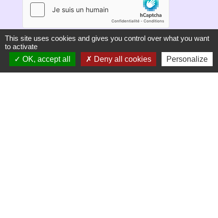
This site uses cookies and gives you control over what you want
to activate
S'ABONNER
OK, accept all
Deny all cookies
Personalize
Secrétariat de mairie
Mairie de Mirmande
13 rue du Boulanger
26270 Mirmande - FRANCE