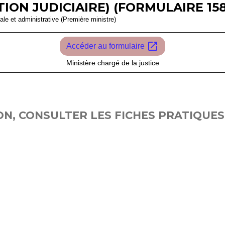
ION JUDICIAIRE) (FORMULAIRE 158
gale et administrative (Première ministre)
open_in_new
Accéder au formulaire
Ministère chargé de la justice
N, CONSULTER LES FICHES PRATIQUES 