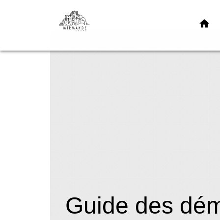
home
Guide des dé