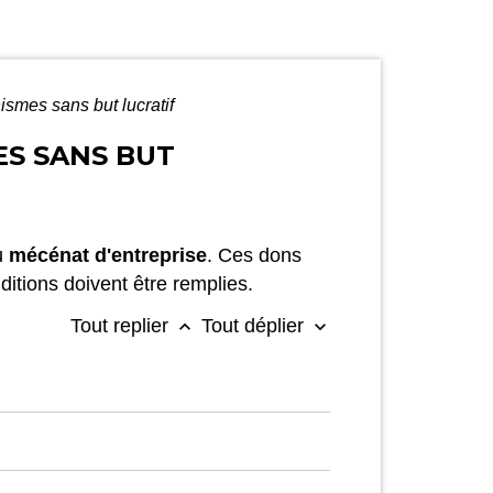
ismes sans but lucratif
ES SANS BUT
du
mécénat d'entreprise
. Ces dons
ditions doivent être remplies.
Tout replier
Tout déplier
keyboard_arrow_up
keyboard_arrow_down