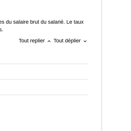
es du salaire brut du salarié. Le taux
s.
Tout replier
Tout déplier
keyboard_arrow_up
keyboard_arrow_down