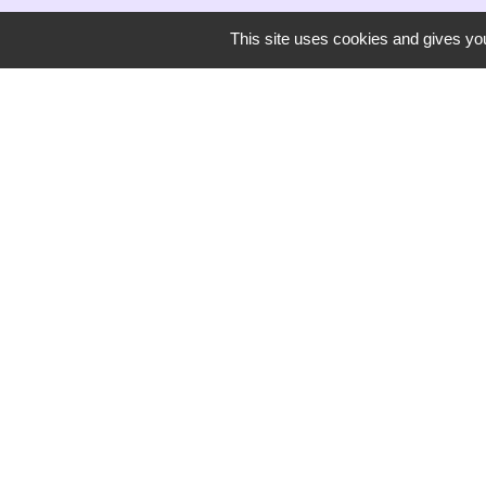
This site uses cookies and gives you
Secrétariat de mairie
Mairie de Mirmande
13 rue du Boulanger
26270 Mirmande - FRANCE
+33 4 75 63 03 90
-
Mentions légales
Politique de confidentialité