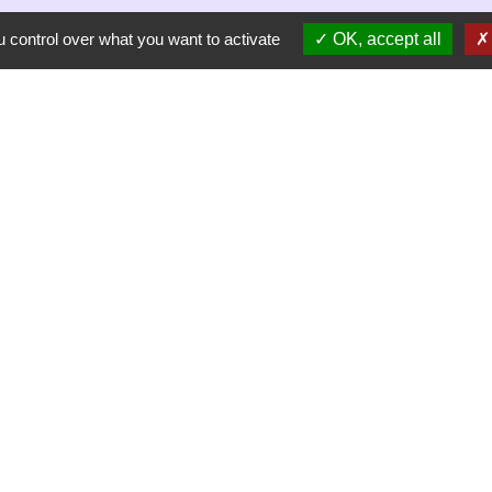
 control over what you want to activate
OK, accept all
-
-
-
Accessibilité
Plan du site
Gestion des cookies