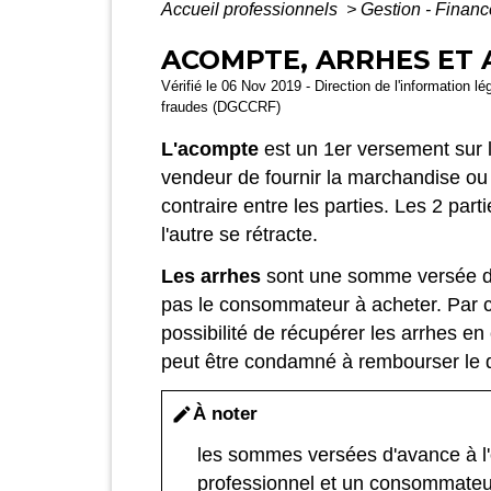
Accueil professionnels
>
Gestion - Finan
ACOMPTE, ARRHES ET A
Vérifié le 06 Nov 2019 - Direction de l'information 
fraudes (DGCCRF)
L'acompte
est un 1
er
versement sur l
vendeur de fournir la marchandise ou 
contraire entre les parties. Les 2 pa
l'autre se rétracte.
Les arrhes
sont une somme versée d'a
pas le consommateur à acheter. Par co
possibilité de récupérer les arrhes en
peut être condamné à rembourser le 
À noter
edit
les sommes versées d'avance à l'o
professionnel et un consommateur,