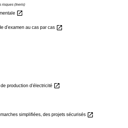
s risques (Ineris)
open_in_new
ementale
open_in_new
de d'examen au cas par cas
open_in_new
 de production d'électricité
open_in_new
marches simplifiées, des projets sécurisés