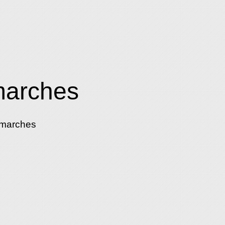
marches
émarches