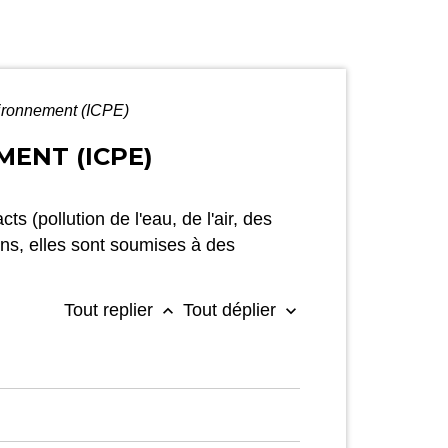
nvironnement (ICPE)
MENT (ICPE)
s (pollution de l'eau, de l'air, des
sons, elles sont soumises à des
Tout replier
Tout déplier
keyboard_arrow_up
keyboard_arrow_down