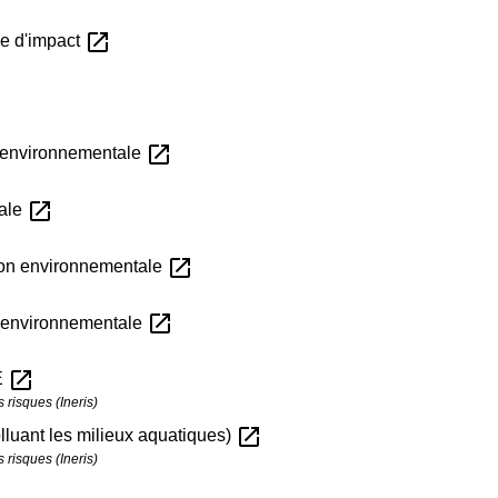
open_in_new
de d'impact
open_in_new
n environnementale
open_in_new
tale
open_in_new
ion environnementale
open_in_new
n environnementale
open_in_new
E
s risques (Ineris)
open_in_new
olluant les milieux aquatiques)
s risques (Ineris)