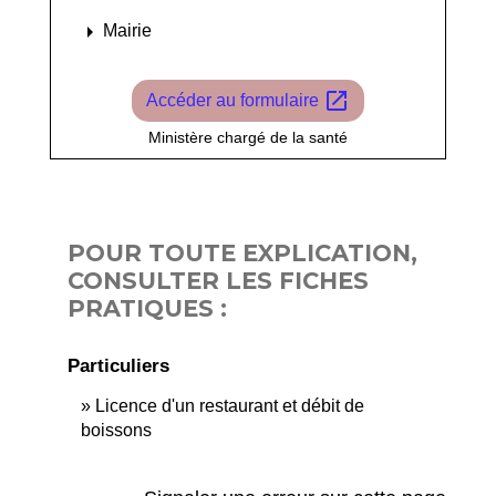
arrow_right
Mairie
open_in_new
Accéder au formulaire
Ministère chargé de la santé
POUR TOUTE EXPLICATION,
CONSULTER LES FICHES
PRATIQUES :
Particuliers
Licence d'un restaurant et débit de
boissons