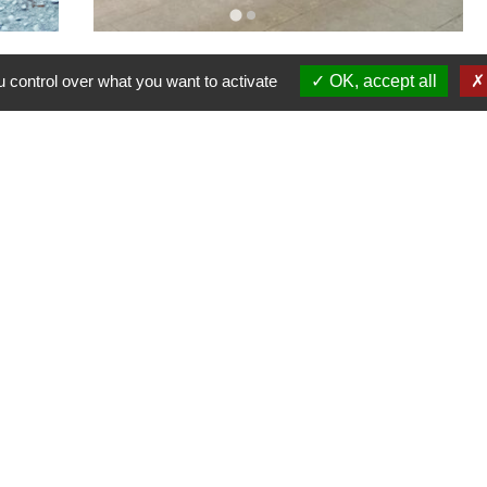
 control over what you want to activate
OK, accept all
ectement dans votre boîte mail,
e email afin de vous abonner à notre
 acceptez de recevoir notre
s pouvez vous désinscrire à tout
scription dans chaque newsletter