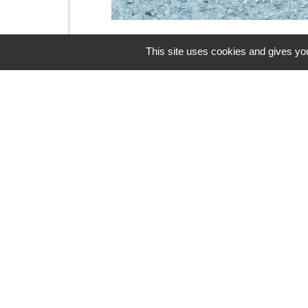
This site uses cookies and gives you
Newsletter
L'actu' de la commune de Mirmande dir
c'est possible ! Indiquez votre adress
newsletter.
En renseignant votre adresse email, vous
newsletter par courrier électronique. Vou
moment en cliquant dans un lien de désin