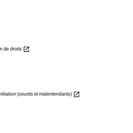
open_in_new
n de droits
open_in_new
prétation (sourds et malentendants)