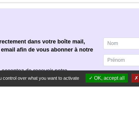
ectement dans votre boîte mail,
e email afin de vous abonner à notre
 acceptez de recevoir notre
 control over what you want to activate
OK, accept all
s pouvez vous désinscrire à tout
scription dans chaque newsletter
S'ABONNER