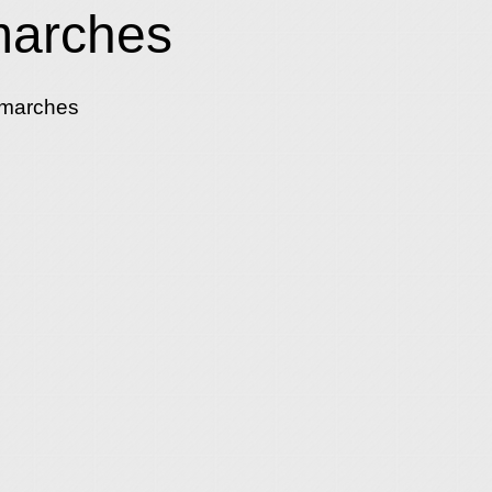
marches
émarches