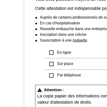
Cette attestation est indispensable pou
Auprès de certains professionnels de s
En cas d'hospitalisation
Nouvelle embauche dans une entrepris
Inscription dans une crèche
Souscription à une
mutuelle
check_box_outline_blank
En ligne
check_box_outline_blank
Sur place
check_box_outline_blank
Par téléphone
Attention :
warning
La copie papier des informations co
valeur d'attestation de droits.