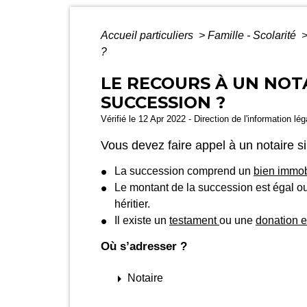
Accueil particuliers
>
Famille - Scolarité
?
LE RECOURS À UN NOTA
SUCCESSION ?
Vérifié le 12 Apr 2022 - Direction de l'information lé
Vous devez faire appel à un notaire si
La succession comprend un
bien immob
Le montant de la succession est égal o
héritier.
Il existe un
testament
ou une
donation e
Où s’adresser ?
arrow_right
Notaire