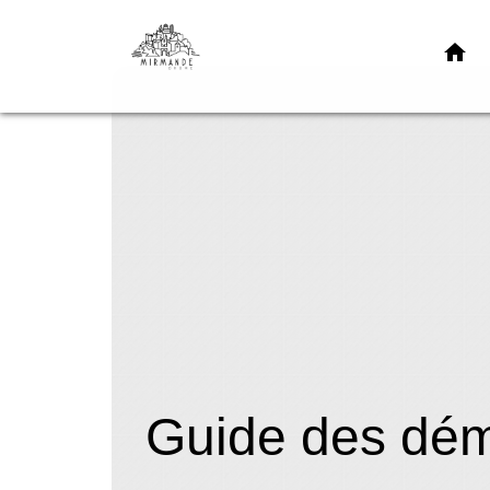
home
Guide des dé