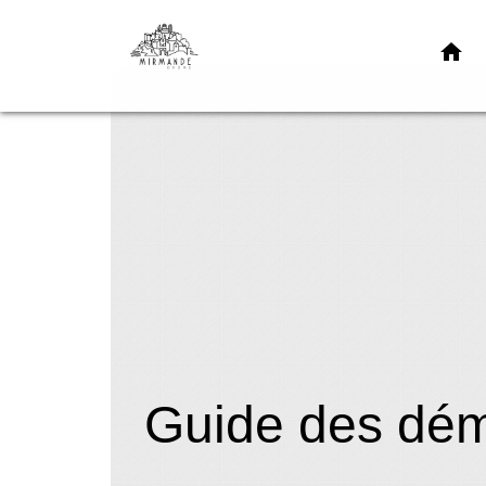
home
Guide des dé