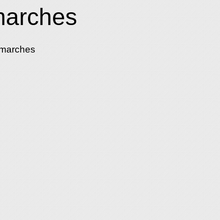
marches
émarches