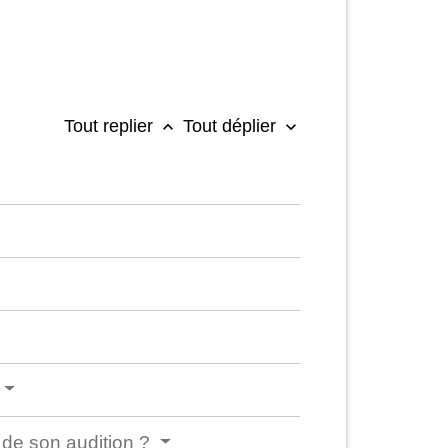
Tout replier
Tout déplier
keyboard_arrow_up
keyboard_arrow_down
s de son audition ?