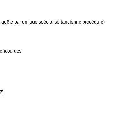
nquête par un juge spécialisé (ancienne procédure)
 encourues
_in_new