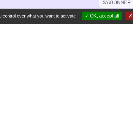
S'ABONNER
 control over what you want to activate
OK, accept all
-
-
-