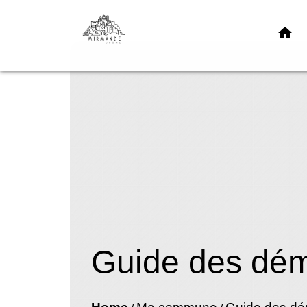
home
Guide des dé