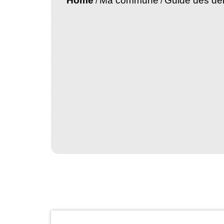
Home
Ma commune
Guide des d
/
/