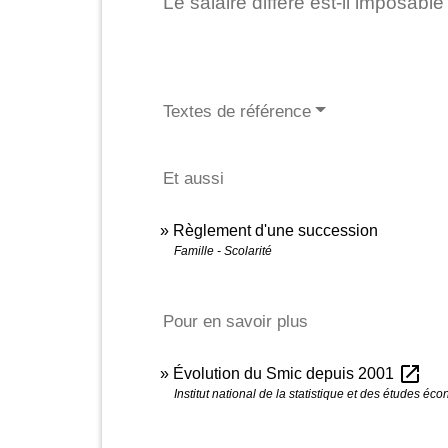
Le salaire différé est-il imposabl
Textes de référence
Et aussi
Règlement d'une succession
Famille - Scolarité
Pour en savoir plus
open_in_new
Évolution du Smic depuis 2001
Institut national de la statistique et des études é