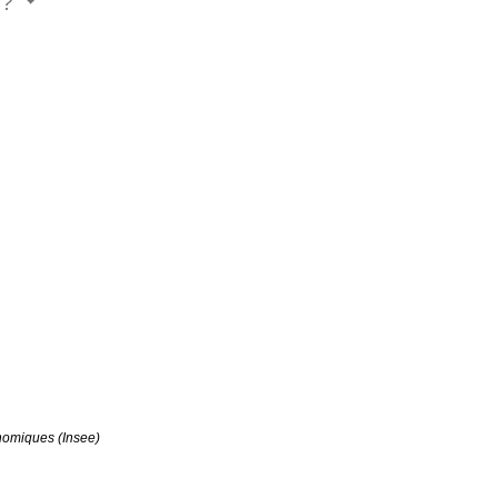
e ?
conomiques (Insee)