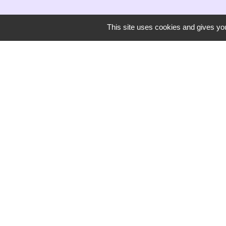
This site uses cookies and gives you
Secrétariat de mairie
Mairie de Mirmande
13 rue du Boulanger
26270 Mirmande - FRANCE
+33 4 75 63 03 90
-