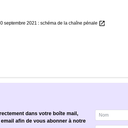
open_in_new
e 30 septembre 2021 : schéma de la chaîne pénale
ectement dans votre boîte mail,
e email afin de vous abonner à notre