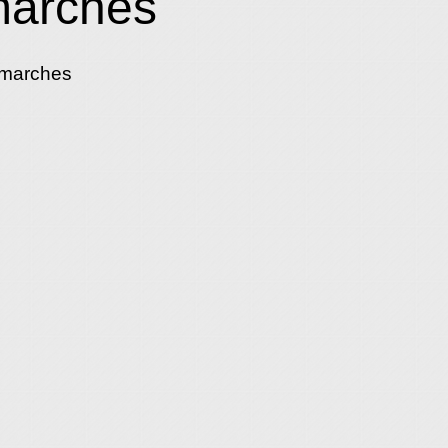
marches
émarches