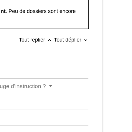
int
. Peu de dossiers sont encore
Tout replier
Tout déplier
keyboard_arrow_up
keyboard_arrow_down
uge d'instruction ?