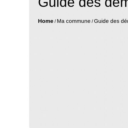
Guide des dé
Home
Ma commune
Guide des d
/
/