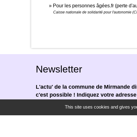
Pour les personnes âgées.fr (perte d'
Caisse nationale de solidarité pour l'autonomie (
Newsletter
L'actu' de la commune de Mirmande dir
c'est possible ! Indiquez votre adress
newsletter.
This site uses cookies and gives you
En renseignant votre adresse email, vous
newsletter par courrier électronique. Vou
moment en cliquant dans un lien de désin