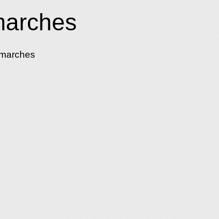
marches
émarches