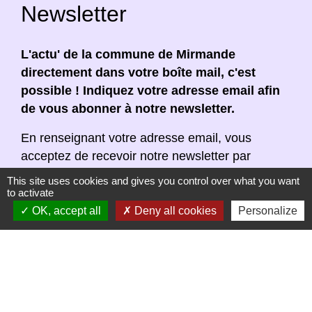
Newsletter
L'actu' de la commune de Mirmande
directement dans votre boîte mail, c'est
possible ! Indiquez votre adresse email afin
de vous abonner à notre newsletter.
En renseignant votre adresse email, vous
acceptez de recevoir notre newsletter par
courrier électronique. Vous pouvez vous
This site uses cookies and gives you control over what you want
désinscrire à tout moment en cliquant dans un
to activate
lien de désinscription dans chaque newsletter
OK, accept all
Deny all cookies
Personalize
réceptionnée.