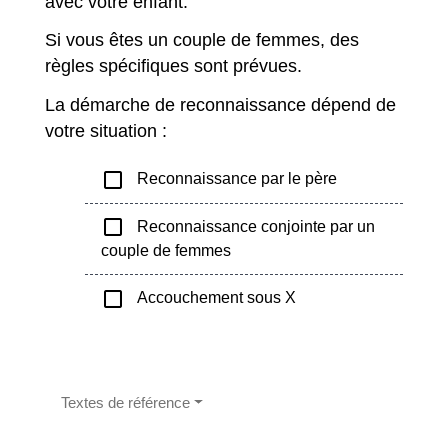
avec votre enfant.
Si vous êtes un couple de femmes, des
règles spécifiques sont prévues.
La démarche de reconnaissance dépend de
votre situation :
check_box_outline_blank
Reconnaissance par le père
check_box_outline_blank
Reconnaissance conjointe par un
couple de femmes
check_box_outline_blank
Accouchement sous X
Textes de référence