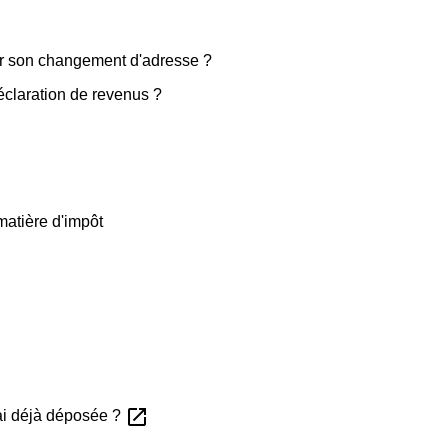
er son changement d'adresse ?
déclaration de revenus ?
matière d'impôt
open_in_new
'ai déjà déposée ?