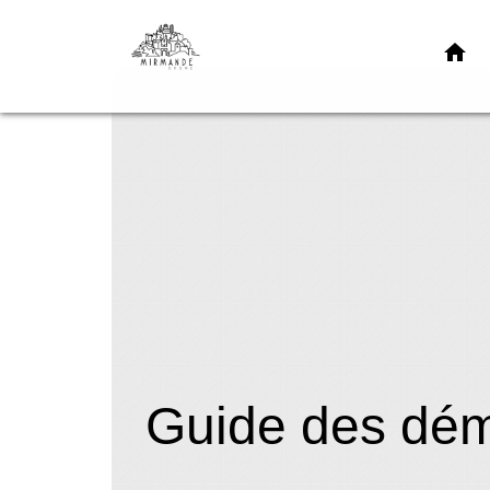
home
Guide des dé