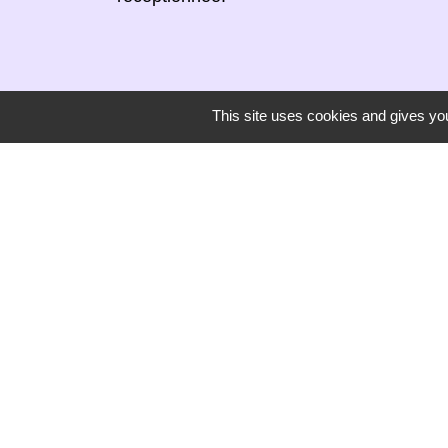
This site uses cookies and gives you
Secrétariat de mairie
Mairie de Mirmande
13 rue du Boulanger
26270 Mirmande - FRANCE