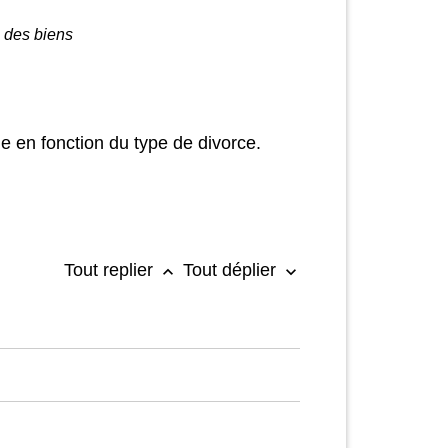
 des biens
 en fonction du type de divorce.
Tout replier
Tout déplier
keyboard_arrow_up
keyboard_arrow_down