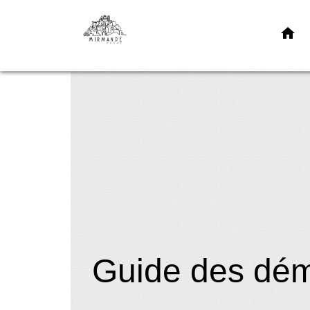
home
Guide des dé