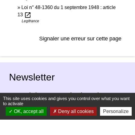
Loi n° 48-1360 du 1 septembre 1948 : article
open_in_new
13
Legifrance
Signaler une erreur sur cette page
Newsletter
L'actu' de la commune de Mirmande
This site uses cookies and gives you control over what you want
directement dans votre boîte mail, c'est
to activate
possible ! Indiquez votre adresse email afin
OK, accept all
Deny all cookies
Personalize
de vous abonner à notre newsletter.
En renseignant votre adresse email, vous