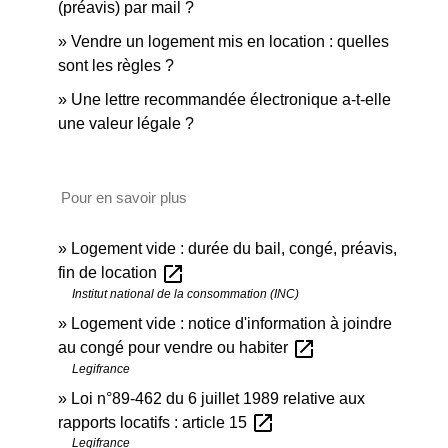
(préavis) par mail ?
Vendre un logement mis en location : quelles
sont les règles ?
Une lettre recommandée électronique a-t-elle
une valeur légale ?
Pour en savoir plus
Logement vide : durée du bail, congé, préavis,
open_in_new
fin de location
Institut national de la consommation (INC)
Logement vide : notice d'information à joindre
open_in_new
au congé pour vendre ou habiter
Legifrance
Loi n°89-462 du 6 juillet 1989 relative aux
open_in_new
rapports locatifs : article 15
Legifrance