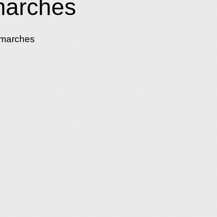
marches
émarches