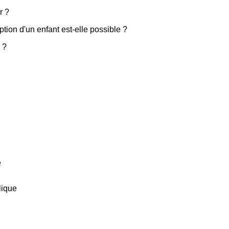
r ?
tion d'un enfant est-elle possible ?
 ?
é
lique