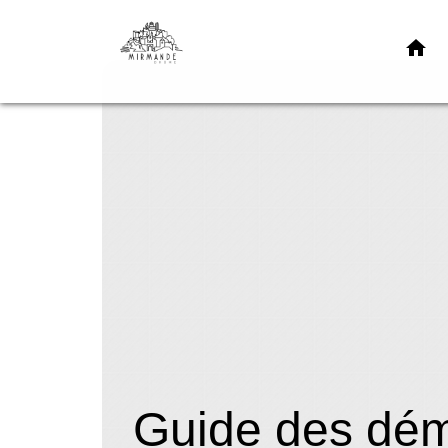
home
Guide des dé