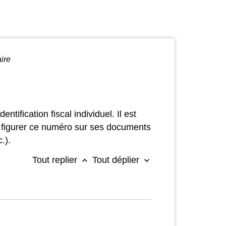
ire
ification fiscal individuel. Il est
ire figurer ce numéro sur ses documents
.).
Tout replier
Tout déplier
keyboard_arrow_up
keyboard_arrow_down