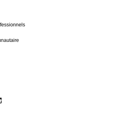
ofessionnels
nautaire
_new