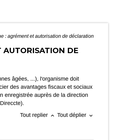
 : agrément et autorisation de déclaration
T AUTORISATION DE
nes âgées, ...), l'organisme doit
cier des avantages fiscaux et sociaux
on enregistrée auprès de la direction
Direccte).
Tout replier
Tout déplier
keyboard_arrow_up
keyboard_arrow_down