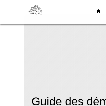
home
Guide des dé