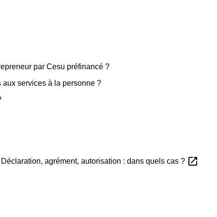
ntrepreneur par Cesu préfinancé ?
 aux services à la personne ?
?
open_in_new
Déclaration, agrément, autorisation : dans quels cas ?