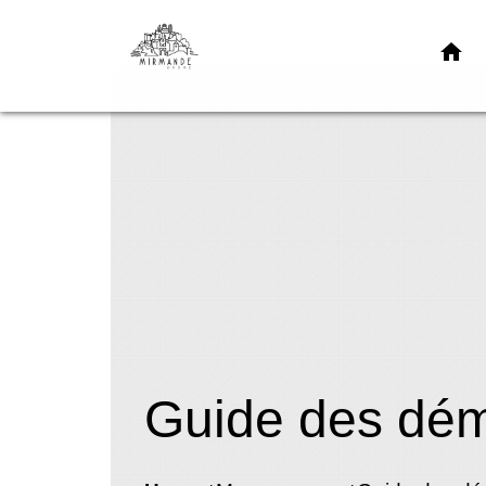
home
Guide des dé