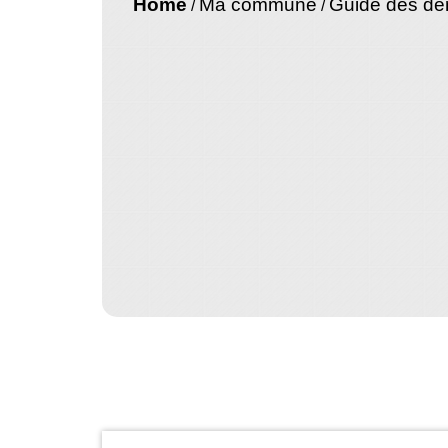
Home
Ma commune
Guide des d
/
/