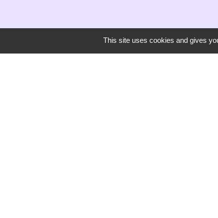
This site uses cookies and gives you
Secrétariat de mairie
Mairie de Mirmande
13 rue du Boulanger
26270 Mirmande - FRANCE
+33 4 75 63 03 90