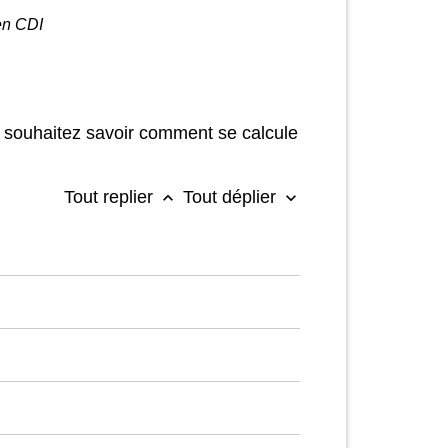
en CDI
us souhaitez savoir comment se calcule
Tout replier
Tout déplier
keyboard_arrow_up
keyboard_arrow_down