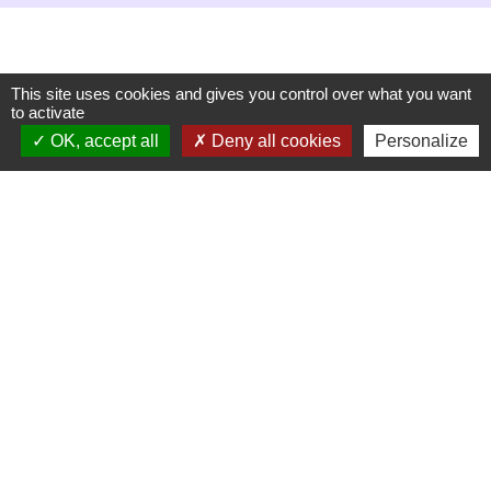
This site uses cookies and gives you control over what you want
to activate
OK, accept all
Deny all cookies
Personalize
Secrétariat de mairie
Mairie de Mirmande
13 rue du Boulanger
26270 Mirmande - FRANCE
+33 4 75 63 03 90
-
-
Mentions légales
Politique de confidentialité
-
-
Accessibilité
Plan du site
Gestion des cookies