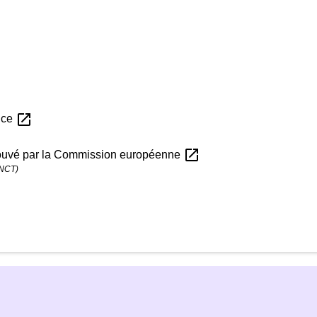
open_in_new
nce
open_in_new
rouvé par la Commission européenne
ANCT)