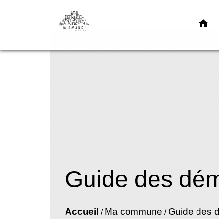
home
Guide des dé
Accueil
Ma commune
Guide des 
/
/