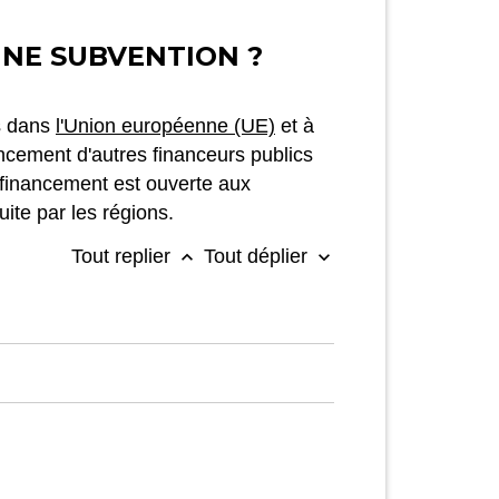
UNE SUBVENTION ?
is dans
l'Union européenne (UE)
et à
ancement d'autres financeurs publics
 financement est ouverte aux
uite par les régions.
Tout replier
Tout déplier
keyboard_arrow_up
keyboard_arrow_down