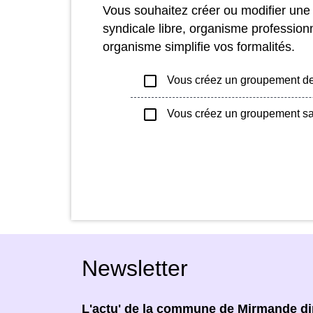
Vous souhaitez créer ou modifier une e
syndicale libre, organisme professionn
organisme simplifie vos formalités.
check_box_outline_blank
Vous créez un groupement de dr
check_box_outline_blank
Vous créez un groupement san
Newsletter
L'actu' de la commune de Mirmande dir