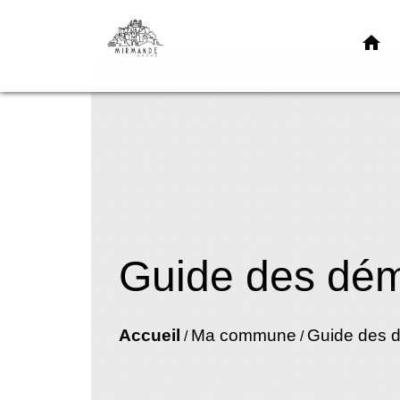
home
Guide des dé
Accueil
Ma commune
Guide des 
/
/