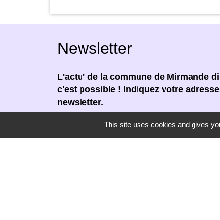
Newsletter
L'actu' de la commune de Mirmande dir
c'est possible ! Indiquez votre adress
newsletter.
En renseignant votre adresse email, vous
This site uses cookies and gives you
newsletter par courrier électronique. Vou
moment en cliquant dans un lien de désin
réceptionnée.