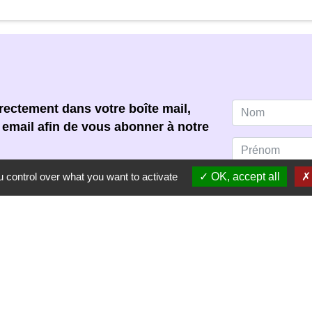
ectement dans votre boîte mail,
e email afin de vous abonner à notre
 acceptez de recevoir notre
 control over what you want to activate
OK, accept all
s pouvez vous désinscrire à tout
scription dans chaque newsletter
S'ABONNER