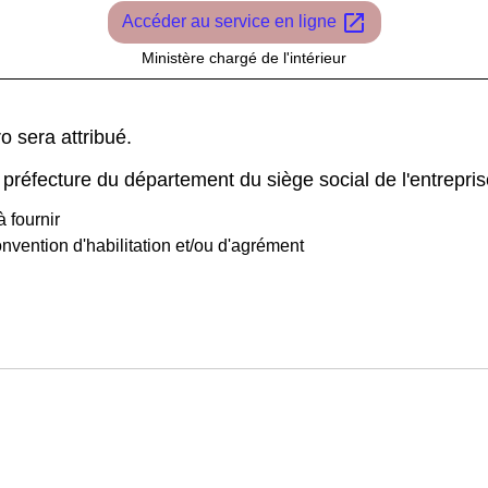
open_in_new
Accéder au service en ligne
Ministère chargé de l'intérieur
 sera attribué.
a préfecture du département du siège social de l'entrepris
à fournir
nvention d'habilitation et/ou d'agrément