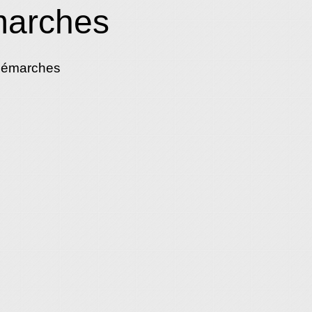
marches
démarches