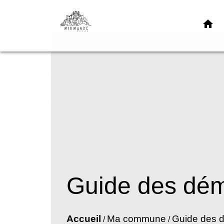
home
Guide des dé
Accueil
Ma commune
Guide des 
/
/