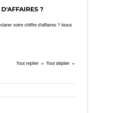
D'AFFAIRES ?
arer votre chiffre d'affaires ? Nous
Tout replier
Tout déplier
keyboard_arrow_up
keyboard_arrow_down