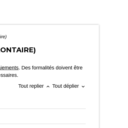
ire)
LONTAIRE)
aiements
. Des formalités doivent être
ssaires.
Tout replier
Tout déplier
keyboard_arrow_up
keyboard_arrow_down