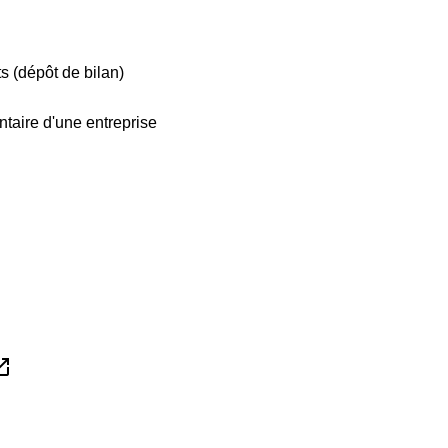
s (dépôt de bilan)
ontaire d'une entreprise
in_new