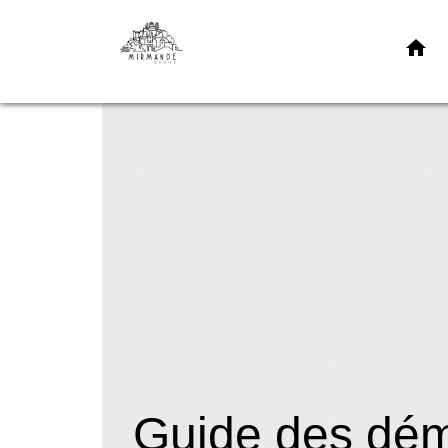
home
Guide des dé